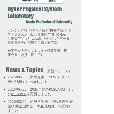
Cyber Physical System
Laboratory
Iwate Prefectural University
センシング技術/データ解析/機械学習/ロボ
ティクスの活用により仮想空間（Cyber）
と現実空間（Physical）を融合したデータ
駆動型社会の実現を目指す研究室
岩手県立大学ソフトウェア情報学部 堀川
研究室​（教授：堀川三好）
News & Topics
（最新ニュース）
2026/08/05
大学見本市2026
（8月27
日〜28日）に出展します。
2026/06/03 2026年度の
RESEARCH
およ
び
MEMBER
を更新しました。
2026/03/06 所属学生が「
情報処理学会
第88回全国大会・学生奨励賞
」を受賞し
ました。