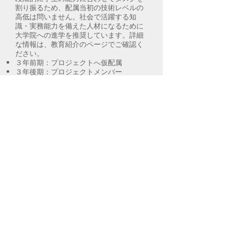
割り振るため、配属当初の技術レベルの
高低は問いません。社会で活躍する知
識・実務能力を備えた人材になるために
大学院への進学を推奨しています。詳細
な情報は、教育紹介のページでご確認く
ださい。
３年前期：プロジェクトへ仮配属
３年後期：プロジェクトメンバー
４年：プロジェクトサブリーダー
大学院生：プロジェクトリーダー
詳細
​Research
（研究）
実社会の課題をプロジェクト型で取り組
むため、頻繁に研究テーマが入れ替わり
ます。​
現在取り組んでいる研究テーマは、以下
のようなものです。詳細な情報は、研究
紹介のページでご確認ください。
スマートマニュファクチャリング
クマ出没予測モデル
衛星リモートセンシング
看護師の行動分析