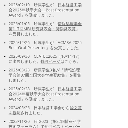
2026/02/10 所属学生が「
日本経営工学
会2025年秋季大会・Best Presentation
Award
」を受賞しました。
2026/01/05 所属学生が「
情報処理学会
第117回MBL研究発表会・奨励発表賞
」
を受賞しました。
2025/12/26 所属学生が「ACMSA 2025
Best Oral Presenter」を受賞しました。
2025/09/30 CEATEC2025（10/14-17）
に出展しました。
特設ページ
はこちら。
2025/03/28 所属学生3名が「
情報処理
学会第87回全国大会学生奨励賞
」を受賞
しました。
2025/02/28 所属学生が「
日本経営工学
会2024年度秋季大会Best Presentation
Award
」を受賞しました。
2024/05/26 日本経営工学会から
論文賞
を授与
されました。
2023/11/20 FiT2023（第22回情報科学
技術フォーラム）で
船井ベストペーパー